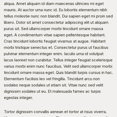
aliqua. Amet aliquam id diam maecenas ultricies mi eget 
mauris. At auctor urna nunc id. Eu lobortis elementum nibh 
tellus molestie nunc non blandit. Dui sapien eget mi proin sed 
libero. Dolor sit amet consectetur adipiscing elit ut aliquam 
purus sit. Sed ullamcorper morbi tincidunt ornare massa 
eget. A condimentum vitae sapien pellentesque habitant. 
Cras tincidunt lobortis feugiat vivamus at augue. Habitant 
morbi tristique senectus et. Consectetur purus ut faucibus 
pulvinar elementum integer enim. Iaculis urna id volutpat 
lacus laoreet non curabitur. Tellus integer feugiat scelerisque 
varius morbi enim nunc faucibus. Velit sed ullamcorper morbi 
tincidunt ornare massa eget. Quis blandit turpis cursus in hac. 
Elementum facilisis leo vel fringilla. Tincidunt arcu non 
sodales neque sodales ut etiam sit. Vitae nunc sed velit 
dignissim sodales ut eu. Et malesuada fames ac turpis 
egestas integer.
Tortor dignissim convallis aenean et tortor at risus viverra. 