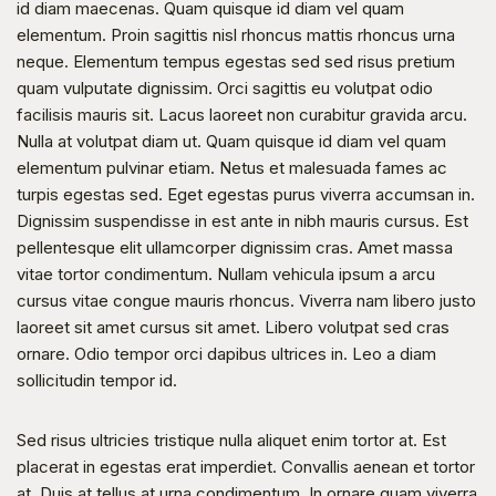
id diam maecenas. Quam quisque id diam vel quam 
elementum. Proin sagittis nisl rhoncus mattis rhoncus urna 
neque. Elementum tempus egestas sed sed risus pretium 
quam vulputate dignissim. Orci sagittis eu volutpat odio 
facilisis mauris sit. Lacus laoreet non curabitur gravida arcu. 
Nulla at volutpat diam ut. Quam quisque id diam vel quam 
elementum pulvinar etiam. Netus et malesuada fames ac 
turpis egestas sed. Eget egestas purus viverra accumsan in. 
Dignissim suspendisse in est ante in nibh mauris cursus. Est 
pellentesque elit ullamcorper dignissim cras. Amet massa 
vitae tortor condimentum. Nullam vehicula ipsum a arcu 
cursus vitae congue mauris rhoncus. Viverra nam libero justo 
laoreet sit amet cursus sit amet. Libero volutpat sed cras 
ornare. Odio tempor orci dapibus ultrices in. Leo a diam 
sollicitudin tempor id.
Sed risus ultricies tristique nulla aliquet enim tortor at. Est 
placerat in egestas erat imperdiet. Convallis aenean et tortor 
at. Duis at tellus at urna condimentum. In ornare quam viverra 