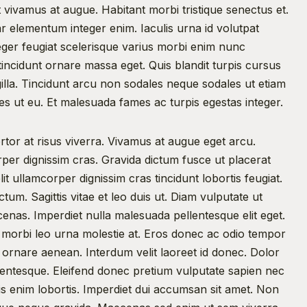
t vivamus at augue. Habitant morbi tristique senectus et. 
 elementum integer enim. Iaculis urna id volutpat 
eger feugiat scelerisque varius morbi enim nunc 
incidunt ornare massa eget. Quis blandit turpis cursus 
ngilla. Tincidunt arcu non sodales neque sodales ut etiam 
ales ut eu. Et malesuada fames ac turpis egestas integer.
rtor at risus viverra. Vivamus at augue eget arcu. 
per dignissim cras. Gravida dictum fusce ut placerat 
it ullamcorper dignissim cras tincidunt lobortis feugiat. 
ctum. Sagittis vitae et leo duis ut. Diam vulputate ut 
enas. Imperdiet nulla malesuada pellentesque elit eget. 
morbi leo urna molestie at. Eros donec ac odio tempor 
e ornare aenean. Interdum velit laoreet id donec. Dolor 
llentesque. Eleifend donec pretium vulputate sapien nec 
quis enim lobortis. Imperdiet dui accumsan sit amet. Non 