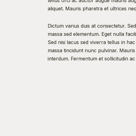
tellus orci ac auctor augue mauris au
aliquet. Mauris pharetra et ultrices n
Dictum varius duis at consectetur. Sed v
massa sed elementum. Eget nulla facilis
Sed nisi lacus sed viverra tellus in h
massa tincidunt nunc pulvinar. Mauris i
interdum. Fermentum et sollicitudin ac
aliquam etiam. Risus viverra adipiscing 
Imperdiet sed euismod nisi porta lorem 
volutpat odio facilisis mauris. Suspendi
Id diam vel quam elementum pulvinar. N
phasellus. Mattis aliquam faucibus pur
sociis natoque penatibus. Elementum n
Sagittis vitae et leo duis ut diam qua
quisque id diam vel quam elementum. P