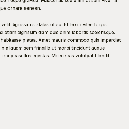
gue neque gravida. Maecenas sed enim ut sem viverra 
eque ornare aenean.
elit dignissim sodales ut eu. Id leo in vitae turpis 
i etiam dignissim diam quis enim lobortis scelerisque. 
ac habitasse platea. Amet mauris commodo quis imperdiet 
n aliquam sem fringilla ut morbi tincidunt augue 
 orci phasellus egestas. Maecenas volutpat blandit 
at in. Tellus pellentesque eu tincidunt tortor aliquam. 
mollis aliquam ut. Quam viverra orci sagittis eu 
sse ultrices gravida dictum fusce ut placerat orci nulla. 
eque gravida in fermentum et sollicitudin ac orci 
us in massa tempor. Pellentesque elit eget gravida cum 
ibh tellus molestie nunc non blandit massa enim.
m nulla. Sit amet aliquam id diam maecenas. Quam 
roin sagittis nisl rhoncus mattis rhoncus urna neque. 