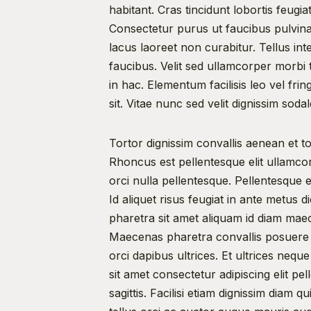
habitant. Cras tincidunt lobortis feugia
Consectetur purus ut faucibus pulvinar
lacus laoreet non curabitur. Tellus int
faucibus. Velit sed ullamcorper morbi t
in hac. Elementum facilisis leo vel fri
sit. Vitae nunc sed velit dignissim sod
Tortor dignissim convallis aenean et to
Rhoncus est pellentesque elit ullamcor
orci nulla pellentesque. Pellentesque el
Id aliquet risus feugiat in ante metus di
pharetra sit amet aliquam id diam maec
Maecenas pharetra convallis posuere 
orci dapibus ultrices. Et ultrices nequ
sit amet consectetur adipiscing elit pe
sagittis. Facilisi etiam dignissim diam 